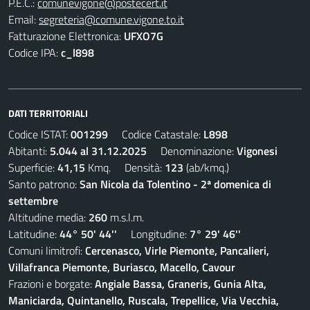
P.E.C.:
comunevigone@postecert.it
Email:
segreteria@comune.vigone.to.it
Fatturazione Elettronica:
UFXO7G
Codice IPA:
c_l898
DATI TERRITORIALI
Codice ISTAT:
001299
Codice Catastale:
L898
Abitanti:
5.044 al 31.12.2025
Denominazione:
Vigonesi
Superficie:
41,15
Kmq. Densità:
123
(ab/kmq.)
Santo patrono:
San Nicola da Tolentino - 2ª domenica di
settembre
Altitudine media:
260
m.s.l.m.
Latitudine:
44° 50' 44''
Longitudine:
7° 29' 46''
Comuni limitrofi:
Cercenasco, Virle Piemonte, Pancalieri,
Villafranca Piemonte, Buriasco, Macello, Cavour
Frazioni e borgate:
Angiale Bassa, Graneris, Gunia Alta,
Maniciarda, Quintanello, Ruscala, Trepellice, Via Vecchia,